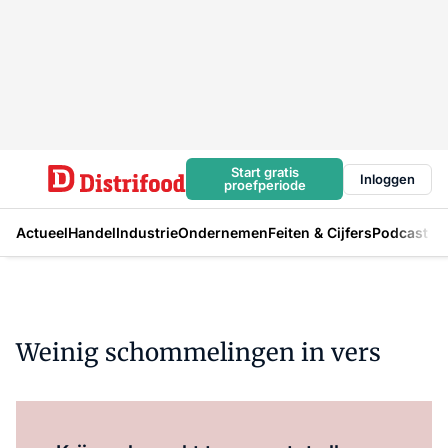
Start gratis
Inloggen
proefperiode
Actueel
Handel
Industrie
Ondernemen
Feiten & Cijfers
Podcast
Weinig schommelingen in vers
Log in
om dit artikel te lezen.