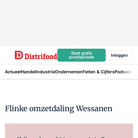
Start gratis
Inloggen
proefperiode
Actueel
Handel
Industrie
Ondernemen
Feiten & Cijfers
Podcast
Flinke omzetdaling Wessanen
Log in
om dit artikel te lezen.