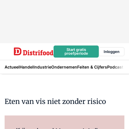
Start gratis
Inloggen
proefperiode
Actueel
Handel
Industrie
Ondernemen
Feiten & Cijfers
Podcast
Eten van vis niet zonder risico
Log in
om dit artikel te lezen.