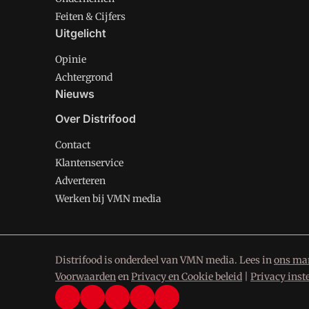
Feiten & Cijfers
Uitgelicht
Opinie
Achtergrond
Nieuws
Over Distrifood
Contact
Klantenservice
Adverteren
Werken bij VMN media
Distrifood is onderdeel van VMN media. Lees in
ons man
Voorwaarden
en
Privacy en Cookie beleid
|
Privacy inst