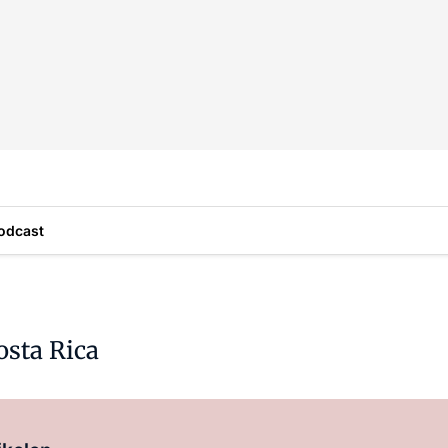
odcast
osta Rica
Log in
om dit artikel te lezen.