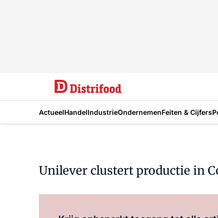
Actueel
Handel
Industrie
Ondernemen
Feiten & Cijfers
P
Unilever clustert productie in C