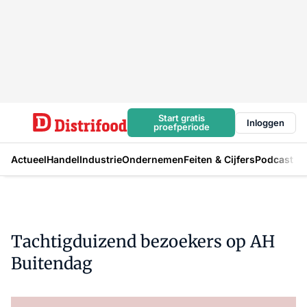
Start gratis
Inloggen
proefperiode
Actueel
Handel
Industrie
Ondernemen
Feiten & Cijfers
Podcast
Tachtigduizend bezoekers op AH
Buitendag