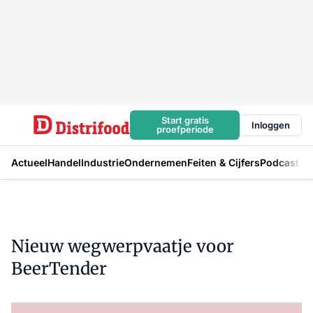
Start gratis
Inloggen
proefperiode
Actueel
Handel
Industrie
Ondernemen
Feiten & Cijfers
Podcast
Nieuw wegwerpvaatje voor
BeerTender