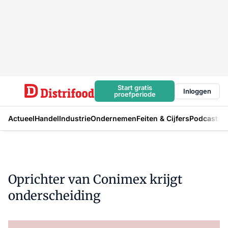
Start gratis
Inloggen
proefperiode
Actueel
Handel
Industrie
Ondernemen
Feiten & Cijfers
Podcast
Oprichter van Conimex krijgt
onderscheiding