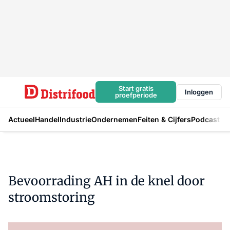
Start gratis
Inloggen
proefperiode
Actueel
Handel
Industrie
Ondernemen
Feiten & Cijfers
Podcast
Bevoorrading AH in de knel door
stroomstoring