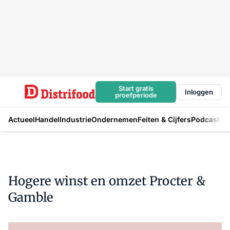
Start gratis
Inloggen
proefperiode
Actueel
Handel
Industrie
Ondernemen
Feiten & Cijfers
Podcast
Hogere winst en omzet Procter &
Gamble