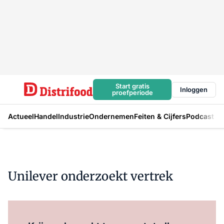
Start gratis
Inloggen
proefperiode
Actueel
Handel
Industrie
Ondernemen
Feiten & Cijfers
Podcast
Unilever onderzoekt vertrek
Log in
om dit artikel te lezen.