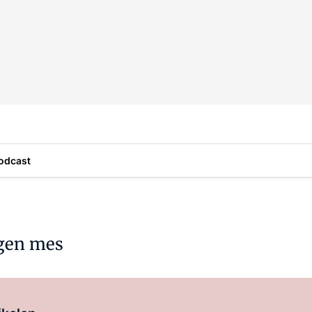
odcast
igen mes
Log in
om dit artikel te lezen.