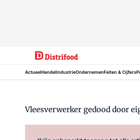
Actueel
Handel
Industrie
Ondernemen
Feiten & Cijfers
P
Vleesverwerker gedood door e