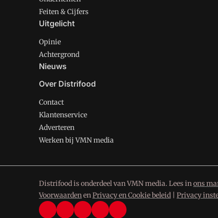
Feiten & Cijfers
Uitgelicht
Opinie
Achtergrond
Nieuws
Over Distrifood
Contact
Klantenservice
Adverteren
Werken bij VMN media
Distrifood is onderdeel van VMN media. Lees in
ons man
Voorwaarden
en
Privacy en Cookie beleid
|
Privacy inst