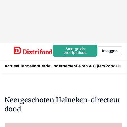
Start gratis
Inloggen
proefperiode
Actueel
Handel
Industrie
Ondernemen
Feiten & Cijfers
Podcast
Neergeschoten Heineken-directeur
dood