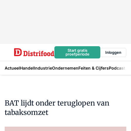
Start gratis
Inloggen
proefperiode
Actueel
Handel
Industrie
Ondernemen
Feiten & Cijfers
Podcast
BAT lijdt onder teruglopen van
tabaksomzet