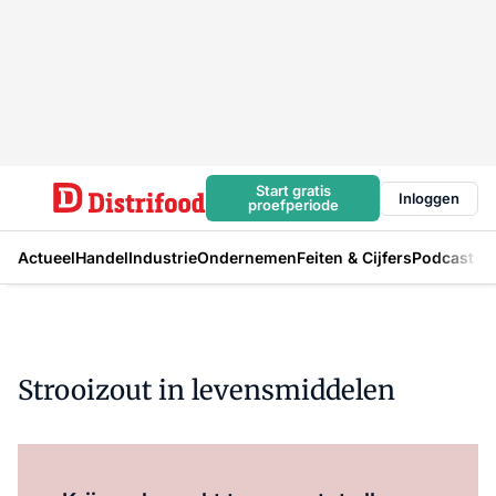
Start gratis
Inloggen
proefperiode
Actueel
Handel
Industrie
Ondernemen
Feiten & Cijfers
Podcast
Strooizout in levensmiddelen
Log in
om dit artikel te lezen.