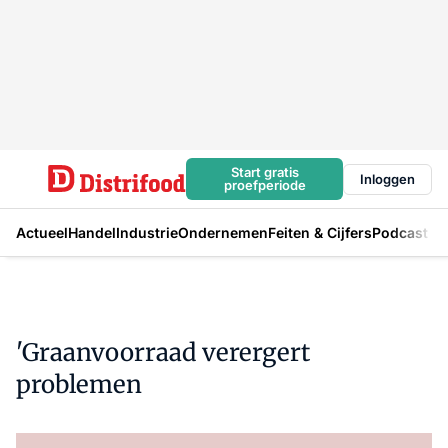
Start gratis
Inloggen
proefperiode
Actueel
Handel
Industrie
Ondernemen
Feiten & Cijfers
Podcast
'Graanvoorraad verergert
problemen