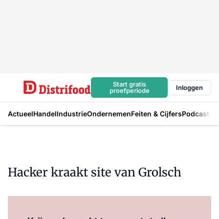
Start gratis
Inloggen
proefperiode
Actueel
Handel
Industrie
Ondernemen
Feiten & Cijfers
Podcast
Hacker kraakt site van Grolsch
Log in
om dit artikel te lezen.