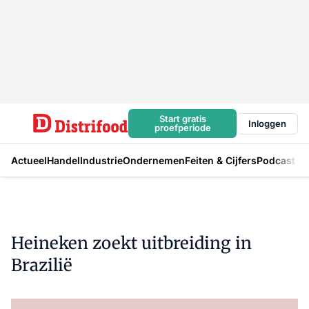
Start gratis
Inloggen
proefperiode
Actueel
Handel
Industrie
Ondernemen
Feiten & Cijfers
Podcast
Heineken zoekt uitbreiding in
Brazilië