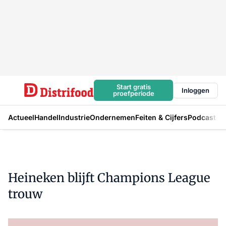
Start gratis
Inloggen
proefperiode
Actueel
Handel
Industrie
Ondernemen
Feiten & Cijfers
Podcast
Heineken blijft Champions League
trouw