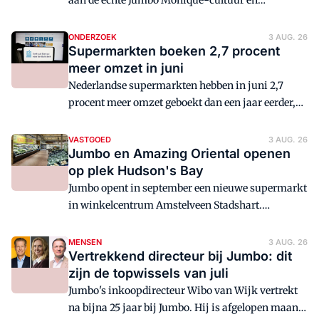
aan de echte Jumbo Monique-cultuur en
tegelijkertijd aan structuur. En durft te dromen.
ONDERZOEK
3 AUG. 26
Supermarkten boeken 2,7 procent
meer omzet in juni
Nederlandse supermarkten hebben in juni 2,7
procent meer omzet geboekt dan een jaar eerder,
blijkt uit cijfers van het Centraal Bureau van
Statistiek (CBS). Vooral onlineverkoop laat
VASTGOED
3 AUG. 26
Jumbo en Amazing Oriental openen
opnieuw een aanzienlijke groei zien.
op plek Hudson's Bay
Jumbo opent in september een nieuwe supermarkt
in winkelcentrum Amstelveen Stadshart.
Buurman is een nieuwe Amazing Oriental.
MENSEN
3 AUG. 26
Vertrekkend directeur bij Jumbo: dit
zijn de topwissels van juli
Jumbo's inkoopdirecteur Wibo van Wijk vertrekt
na bijna 25 jaar bij Jumbo. Hij is afgelopen maand