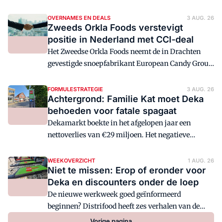
niet de enige in de top van de foodretailbranche die
na 25 jaar zijn carrière elders voortzet.
OVERNAMES EN DEALS
3 AUG. 26
Zweeds Orkla Foods verstevigt
positie in Nederland met CCI-deal
Het Zweedse Orkla Foods neemt de in Drachten
gevestigde snoepfabrikant European Candy Group
(CCI) over. Het bedrijf heeft een waarde van €210
miljoen, meldt de kopende partij.
FORMULESTRATEGIE
3 AUG. 26
Achtergrond: Familie Kat moet Deka
behoeden voor fatale spagaat
Dekamarkt boekte in het afgelopen jaar een
nettoverlies van €29 miljoen. Het negatieve
resultaat leidt binnen de branche allesbehalve tot
verbazing. Al langer zingt het verhaal rond dat het
WEEKOVERZICHT
1 AUG. 26
Niet te missen: Erop of eronder voor
niet goed gaat met de formule. Maar is dat ook
Deka en discounters onder de loep
werkelijk zo? Distrifood vroeg aan branche-
experts, marktonderzoekers en oud-werknemers
De nieuwe werkweek goed geïnformeerd
hun licht te laten schijnen over (de prestaties van)
beginnen? Distrifood heeft zes verhalen van de
de supermarktketen en het toekomstperspectief
voorbije week uitgekozen die je nu kunt lezen.
Vorige pagina