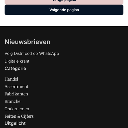
van de formule. 'Dekamarkt moet de reflex
Volgende pagina
loslaten om tegelijkertijd de goedkoopste
fullservicesupermarkt te willen zijn én de
kwaliteitsleider. Dat is dezelfde fatale spagaat die
Hoogvliet in de problemen brengt.'
Nieuwsbrieven
Volg Distrifood op WhatsApp
Digitale krant
Categorie
Handel
Assortiment
Fabrikanten
Branche
Ondernemen
Feiten & Cijfers
Uitgelicht