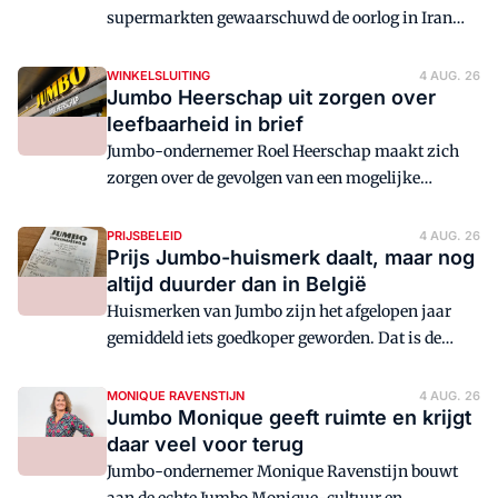
supermarkten gewaarschuwd de oorlog in Iran
niet te misbruiken voor extra prijsstijgingen. Hij
zegt niet te zullen aarzelen met maatregelen te
WINKELSLUITING
4 AUG. 26
Jumbo Heerschap uit zorgen over
komen als supermarkten wel onterechte
leefbaarheid in brief
prijsverhogingen doorvoeren.
Jumbo-ondernemer Roel Heerschap maakt zich
zorgen over de gevolgen van een mogelijke
verhuizing van een Albert Heijn en een Aldi in
respectievelijk Ittervoort en Thorn.
PRIJSBELEID
4 AUG. 26
Prijs Jumbo-huismerk daalt, maar nog
altijd duurder dan in België
Huismerken van Jumbo zijn het afgelopen jaar
gemiddeld iets goedkoper geworden. Dat is de
conclusie van een steekproef van Omroep Brabant.
MONIQUE RAVENSTIJN
4 AUG. 26
Jumbo Monique geeft ruimte en krijgt
daar veel voor terug
Jumbo-ondernemer Monique Ravenstijn bouwt