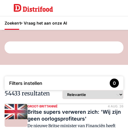
Zoeken
✨ Vraag het aan onze AI
Typ hier wat je wilt vinden
Filters instellen
0
54433 resultaten
GROOT-BRITTANNIË
4 AUG. 26
Britse supers verweren zich: 'Wij zijn
geen oorlogsprofiteurs'
De nieuwe Britse minister van Financiën heeft