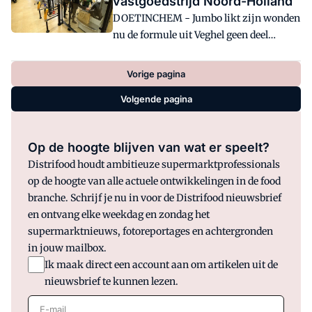
vastgoedstrijd Noord-Holland
DOETINCHEM - Jumbo likt zijn wonden
nu de formule uit Veghel geen deel
uitmaakt van de groep
supermarktketens die de winkels van
Vorige pagina
Deen overnemen. Een Noord-Hollandse
Volgende pagina
coalitie dwarsboomt de opmars van de
Brabanders.
Op de hoogte blijven van wat er speelt?
Distrifood houdt ambitieuze supermarktprofessionals
op de hoogte van alle actuele ontwikkelingen in de food
branche. Schrijf je nu in voor de Distrifood nieuwsbrief
en ontvang elke weekdag en zondag het
supermarktnieuws, fotoreportages en achtergronden
in jouw mailbox.
Ik maak direct een account aan om artikelen uit de
nieuwsbrief te kunnen lezen.
E-mail