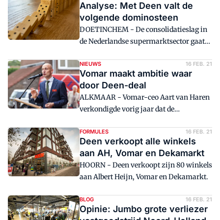
Analyse: Met Deen valt de
winkels overneemt, verbaast hem niets.
volgende dominosteen
Wel vindt hij het opvallend dat Vomar,
DOETINCHEM - De consolidatieslag in
met toch een al wat oudere eigenaar,
de Nederlandse supermarktsector gaat
supermarkten koopt.
onverdroten door. Met Deen verdwijnt
opnieuw een supermarktformule van de
NIEUWS
16 FEB. 21
Vomar maakt ambitie waar
markt. Er is een theorie die deze
door Deen-deal
ontwikkeling heeft voorspeld.
ALKMAAR - Vomar-ceo Aart van Haren
verkondigde vorig jaar dat de
supermarktketen klaar is voor een
overname. Nu is het zover door de Deen-
FORMULES
16 FEB. 21
Deen verkoopt alle winkels
deal. 'Dit is een unieke kans voor ons.'
aan AH, Vomar en Dekamarkt
HOORN - Deen verkoopt zijn 80 winkels
aan Albert Heijn, Vomar en Dekamarkt.
BLOG
16 FEB. 21
Opinie: Jumbo grote verliezer