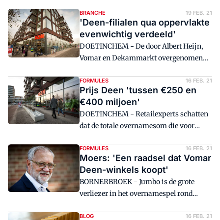
BRANCHE
19 FEB. 21
'Deen-filialen qua oppervlakte
evenwichtig verdeeld'
DOETINCHEM - De door Albert Heijn,
Vomar en Dekammarkt overgenomen
filialen van Deen zijn qua
vloeroppervlak behoorlijk evenredig
FORMULES
16 FEB. 21
Prijs Deen 'tussen €250 en
verdeeld.
€400 miljoen'
DOETINCHEM - Retailexperts schatten
dat de totale overnamesom die voor
Deen op tafel moet worden gelegd tussen
de €250 en €400 miljoen ligt.
FORMULES
16 FEB. 21
Moers: 'Een raadsel dat Vomar
Deen-winkels koopt'
BORNERBROEK - Jumbo is de grote
verliezer in het overnamespel rond
Deen, stelt retailexpert Paul Moers. Dat
Albert Heijn het merendeel van de
BLOG
16 FEB. 21