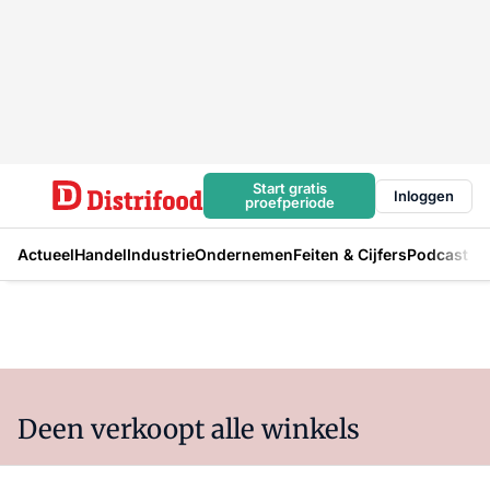
Start gratis
Inloggen
proefperiode
Actueel
Handel
Industrie
Ondernemen
Feiten & Cijfers
Podcast
Deen verkoopt alle winkels