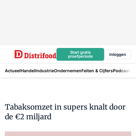
Start gratis
Inloggen
proefperiode
Actueel
Handel
Industrie
Ondernemen
Feiten & Cijfers
Podcast
Tabaksomzet in supers knalt door
de €2 miljard